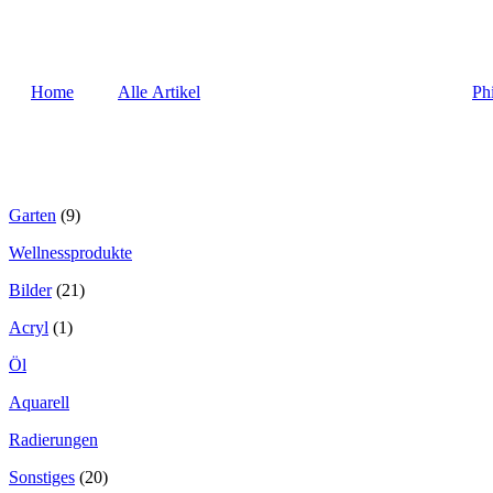
Home
Alle Artikel
Ph
Garten
(9)
Wellnessprodukte
Bilder
(21)
Acryl
(1)
Öl
Aquarell
Radierungen
Sonstiges
(20)