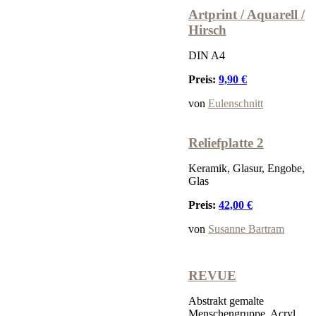
Artprint / Aquarell /
Hirsch
DIN A4
Preis:
9,90 €
von
Eulenschnitt
Reliefplatte 2
Keramik, Glasur, Engobe,
Glas
Preis:
42,00 €
von
Susanne Bartram
REVUE
Abstrakt gemalte
Menschengruppe, Acryl