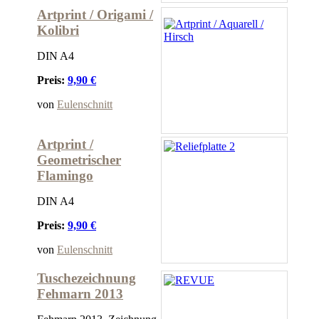
Artprint / Origami /
Kolibri
DIN A4
Preis:
9,90 €
von
Eulenschnitt
Artprint /
Geometrischer
Flamingo
DIN A4
Preis:
9,90 €
von
Eulenschnitt
Tuschezeichnung
Fehmarn 2013