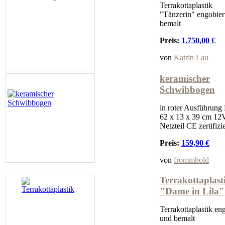
Terrakottaplastik
"Tänzerin" engobier
bemalt
Preis:
1.750,00 €
von
Katrin Lau
keramischer
Schwibbogen
in roter Ausführung
62 x 13 x 39 cm 12
Netzteil CE zertifizie
Preis:
159,90 €
von
frommhold
Terrakottaplast
"Dame in Lila"
Terrakottaplastik en
und bemalt