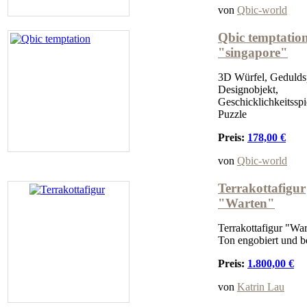
von
Qbic-world
Qbic temptatio
"singapore"
3D Würfel, Geduldsp
Designobjekt,
Geschicklichkeitsspi
Puzzle
Preis:
178,00 €
von
Qbic-world
Terrakottafigur
"Warten"
Terrakottafigur "War
Ton engobiert und b
Preis:
1.800,00 €
von
Katrin Lau