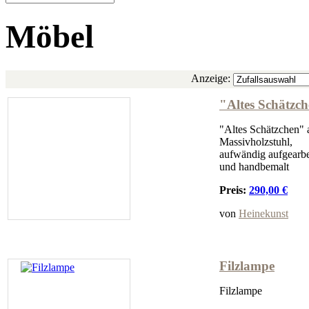
Möbel
Anzeige:
"Altes Schätzc
"Altes Schätzchen" a
Massivholzstuhl,
aufwändig aufgearbe
und handbemalt
Preis:
290,00 €
von
Heinekunst
Filzlampe
Filzlampe