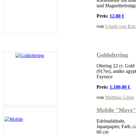
Kieselsteine mit Blat
und Magnetbefestig
Preis:
12,00 €
von
Ursula von Kir
Goldohrring
Ohrring 22 ct. Gold
(917er), antike agyp
Fayence
Preis:
1.100,00 €
von
Matthias Görig
Mobile "Move"
Edelstahldraht,
Japanpapier, Farb, c
60 cm