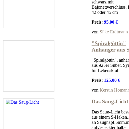
schwarz mit
Bajonettverschluss,
42 oder 45 cm
Preis:
95,00 €
von
Silke Erdtmann
"Spiralgöttin"
Anhänger aus S
"Spiralgöttin", anhä
aus 925er Silber, S
für Lebenskraft
Preis:
125,00 €
von
Kerstin Homan
Das Saug-Licht
Das Saug-Licht best
aus einem S-Haken
an Saugnapf,5mm,m
aufgesteckter halber